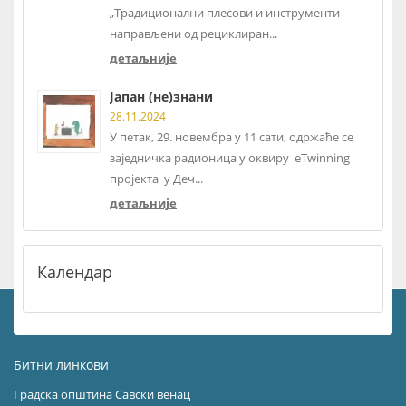
„Традиционални плесови и инструменти
направљени од рециклиран...
детаљније
Јапан (не)знани
28.11.2024
У петак, 29. новембра у 11 сати, одржаће се
заједничка радионица у оквиру eTwinning
пројекта у Деч...
детаљније
Календар
Битни линкови
Градска општина Савски венац