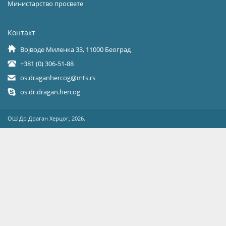
Министарство просвете
Контакт
Војводе Миленка 33, 11000 Београд
+381 (0) 306-51-88
os.draganhercog@mts.rs
os.dr.dragan.hercog
OШ Др Драган Херцог, 2026.