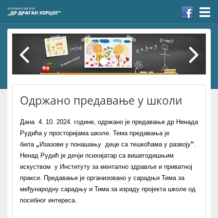
Togg
navi
Одржано предавање у школи
Дана
4. 10. 2024.
године
,
одржано је предавање др Ненада
Рудића
у просторијама школе. Тема предавања је
била
„
Изазови у понашању деце са тешкоћама у развоју
”
.
Ненад Рудић је дечји психијатар са вишегодишњим
искуством у Институту за ментално здравље и приватној
пракси. Предавање је организовано у сарадњи Тима за
међународну сарадњу и Тима за израду пројекта школе од
посебног интереса.