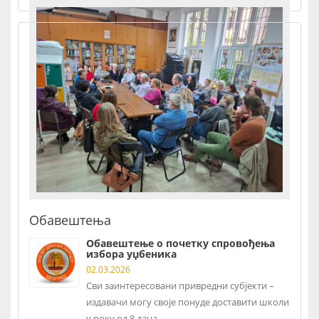
Обавештења
Обавештење о почетку спровођења
избора уџбеника
02.03.2026
Сви заинтересовани привредни субјекти –
издавачи могу своје понуде доставити школи
у року од 8 дана,...