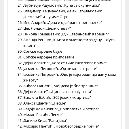
Љубивоје Ршумовић: „Кућа са окућницом“
Владимир Кецмановић, Дејан Стојиљковић:
„Немањићи – у име Оца“
Иво Андрић: „Деца и одабране приповетке“
Џек Лондон: „Бели очњак“
Никола Томашевић: „Вук Стефановић Караџић“
Аманда Реншо: „Књига о уметности за децу – Жута
књига“
Српске народне бајке
Српске народне приповетке
Дејан Алексић: „Кога се тиче како живе приче“
Јасминка Петровић. „Од читања се расте“
Јасминка Петровић: „Ово је најстрашнији дан у мом
животу“
Анђела Нанети: „Мој дека је био трешња“
Дејан Алексић: „Ципела на крају света“
Виолета Бабић: „365 језичких цртица“
Алекса Шантић: „Песме“
Радоје Домановић: „Приповетке и сатире“
Милан Ракић: „Песме“
Данило Киш: “Рани јади“
Михајло Пантић: „Новобеоградске приче“