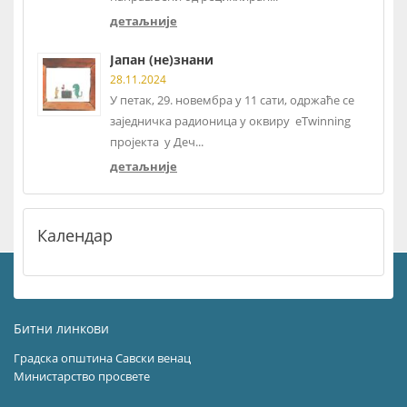
детаљније
Јапан (не)знани
28.11.2024
У петак, 29. новембра у 11 сати, одржаће се
заједничка радионица у оквиру eTwinning
пројекта у Деч...
детаљније
Календар
Битни линкови
Градска општина Савски венац
Министарство просвете