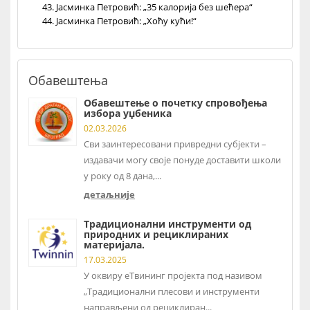
Јасминка Петровић: „35 калорија без шећера“
Јасминка Петровић: „Хоћу кући!“
Обавештења
Обавештење о почетку спровођења
избора уџбеника
02.03.2026
Сви заинтересовани привредни субјекти –
издавачи могу своје понуде доставити школи
у року од 8 дана,...
детаљније
Традиционални инструменти од
природних и рециклираних
материјала.
17.03.2025
У оквиру еТвининг пројекта под називом
„Традиционални плесови и инструменти
направљени од рециклиран...