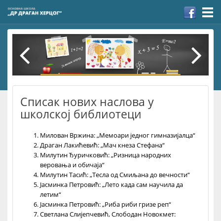
Togg
navi
Списак нових наслова у
школској библиотеци
Милован Вржина: „Мемоари једног гимназијалца“
Драган Лакићевић: „Мач кнеза Стефана“
Милутин Ђуричковић: „Ризница народних
веровања и обичаја“
Милутин Тасић: „Тесла од Смиљана до вечности“
Јасминка Петровић: „Лето када сам научила да
летим“
Јасминка Петровић: „Риба риби гризе реп“
Светлана Слијепчевић, Слободан Новокмет: