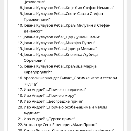
„Језикофил“
Јована Кулаузов Реба: „Ко је био Стефан Немања“
Јована Кулаузов Реба: „Свети Сава и Стефан
Првовенчани“
Јована Кулаузов Реба: „Краљ Милутин и Стефан
Дечански“
Јована Кулаузов Реба: „Цар Душан Силни“
Јована Кулаузов Реба: „Михајло Пупин“
Јована Кулаузов Реба: „Царица Милица“
Јована Кулаузов Реба: „Кнегиња Љубица
Обреновић“
Јована Кулаузов Реба: „Краљица Марија
Карађорђевић“
Арасели Фернандес Вивас: „Логичке игре и тестови
за децу“
Иво Андрић: „Приче о градовима“
Иво Андрић: „Приче о мору“
Иво Андрић: „Београдске приче“
Иво Андрић: „Приче о особењацима и малим
људима“
Иво Андрић: „Турске приче“
Антоан де Сент-Егзипери: „Мали Принц“
Карло Ровели: „Седам кратких лекција из физике“