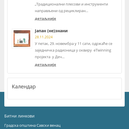
„Традиционални плесови и инструменти
направљени од рециклиран...
детаљније
Јапан (не)знани
28.11.2024
У петак, 29. новембра у 11 сати, одржаће се
заједничка радионица у оквиру eTwinning
пројекта у Деч...
детаљније
Календар
Битни линкови
Градска општина Савски венац