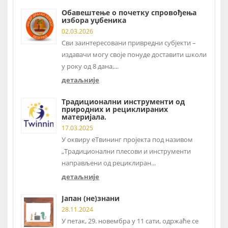
Обавештење о почетку спровођења
избора уџбеника
02.03.2026
Сви заинтересовани привредни субјекти –
издавачи могу своје понуде доставити школи
у року од 8 дана,...
детаљније
Традиционални инструменти од
природних и рециклираних
материјала.
17.03.2025
У оквиру еТвининг пројекта под називом
„Традиционални плесови и инструменти
направљени од рециклиран...
детаљније
Јапан (не)знани
28.11.2024
У петак, 29. новембра у 11 сати, одржаће се