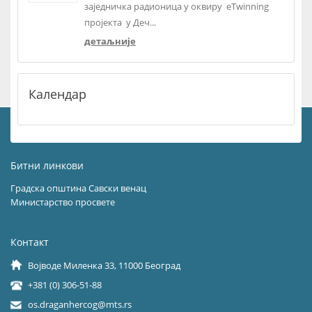
заједничка радионица у оквиру eTwinning
пројекта у Деч...
детаљније
Календар
Битни линкови
Градска општина Савски венац
Министарство просвете
Контакт
Војводе Миленка 33, 11000 Београд
+381 (0) 306-51-88
os.draganhercog@mts.rs