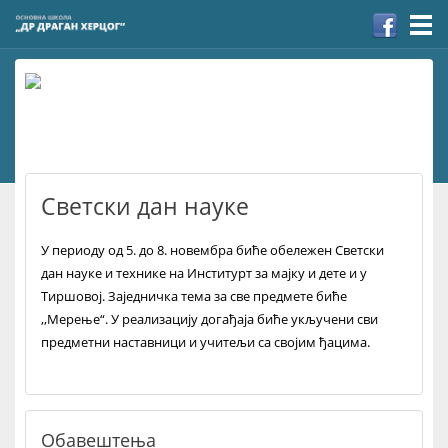
Togg
navi
Светски дан науке
У периоду од 5. до 8. новембра биће обележен Светски
дан науке и технике на Институрт за мајку и дете и у
Тиршовој. Заједничка тема за све предмете биће
,,Мерење“. У реализацију догађаја биће укључени сви
предметни наставници и учитељи са својим ђацима.
Обавештења