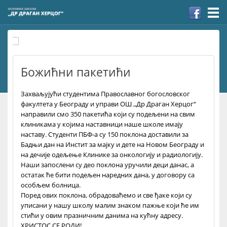
Togg
navi
Божићни пакетићи
Захваљујући студентима Православног богословског
факултета у Београду и управи ОШ ,,Др Драган Херцог“
направили смо 350 пакетића који су подељени на свим
клиникама у којима наставници наше школе имају
наставу. Студенти ПБФ-а су 150 поклона доставили за
Бадњи дан на Инстит за мајку и дете на Новом Београду и
на дечије одељење Клинике за онкологију и радиологију.
Наши запослени су део поклона уручили деци данас, а
остатак ће бити подељен наредних дана, у договору са
особљем болница.
Поред ових поклона, обрадоваћемо и све ђаке који су
уписани у нашу школу малим знаком пажње који ће им
стићи у овим празничним данима на кућну адресу.
ХРИСТОС СЕ РОДИ!