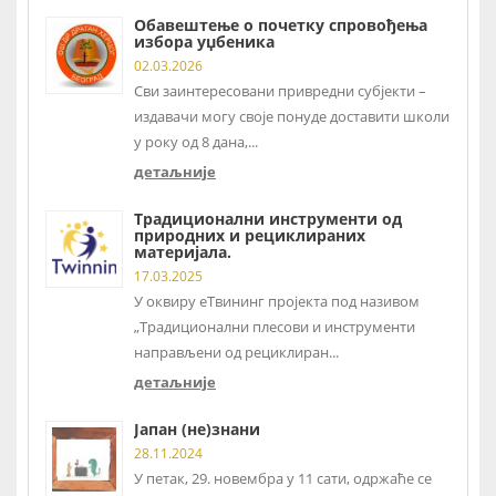
Обавештење о почетку спровођења
избора уџбеника
02.03.2026
Сви заинтересовани привредни субјекти –
издавачи могу своје понуде доставити школи
у року од 8 дана,...
детаљније
Традиционални инструменти од
природних и рециклираних
материјала.
17.03.2025
У оквиру еТвининг пројекта под називом
„Традиционални плесови и инструменти
направљени од рециклиран...
детаљније
Јапан (не)знани
28.11.2024
У петак, 29. новембра у 11 сати, одржаће се