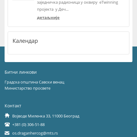
заједничка радионица у оквиру eTwinning
пројекта у Деч...
детаљније
Календар
Битни линкови
Градска општина Савски венац
Министарство просвете
Контакт
Војводе Миленка 33, 11000 Београд
+381 (0) 306-51-88
os.draganhercog@mts.rs