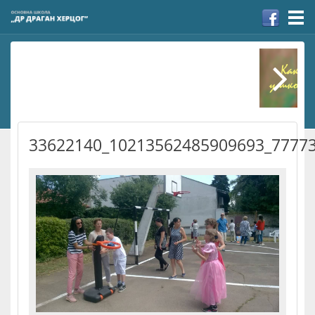
Togg
navi
33622140_10213562485909693_7777