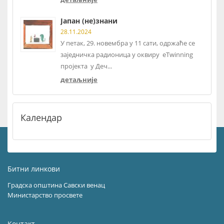
Јапан (не)знани
28.11.2024
У петак, 29. новембра у 11 сати, одржаће се
заједничка радионица у оквиру eTwinning
пројекта у Деч...
детаљније
Календар
Битни линкови
Градска општина Савски венац
Министарство просвете
Контакт