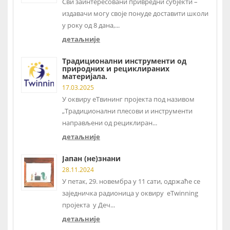
Сви заинтересовани привредни субјекти –
издавачи могу своје понуде доставити школи
у року од 8 дана,...
детаљније
Традиционални инструменти од
природних и рециклираних
материјала.
17.03.2025
У оквиру еТвининг пројекта под називом
„Традиционални плесови и инструменти
направљени од рециклиран...
детаљније
Јапан (не)знани
28.11.2024
У петак, 29. новембра у 11 сати, одржаће се
заједничка радионица у оквиру eTwinning
пројекта у Деч...
детаљније