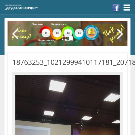
Togg
navi
18763253_10212999410117181_2071