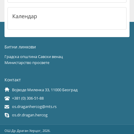
Календар
Битни линкови
Градска општина Савски венац
Министарство просвете
Контакт
Војводе Миленка 33, 11000 Београд
+381 (0) 306-51-88
os.draganhercog@mts.rs
os.dr.dragan.hercog
OШ Др Драган Херцог, 2026.