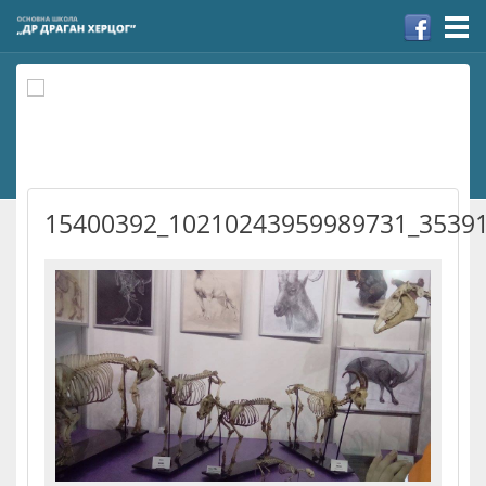
Togg
navi
15400392_10210243959989731_3539