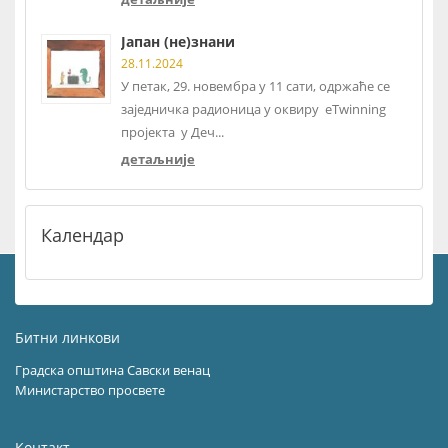
Јапан (не)знани
28.11.2024
У петак, 29. новембра у 11 сати, одржаће се
заједничка радионица у оквиру eTwinning
пројекта у Деч...
детаљније
Календар
Битни линкови
Градска општина Савски венац
Министарство просвете
Контакт