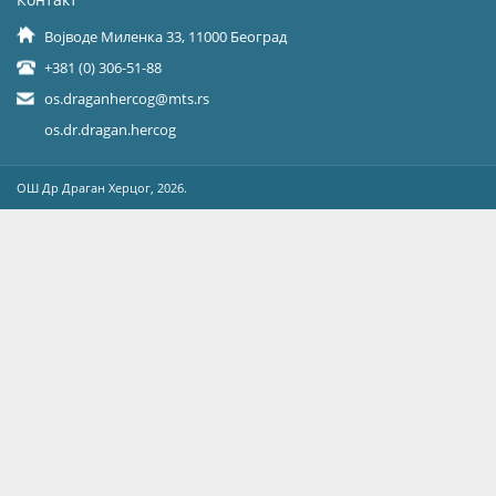
Војводе Миленка 33, 11000 Београд
+381 (0) 306-51-88
os.draganhercog@mts.rs
os.dr.dragan.hercog
OШ Др Драган Херцог, 2026.