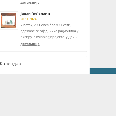
детаљније
Јапан (не)знани
28.11.2024
У петак, 29. новембра у 11 сати,
одржаће се заједничка радионица у
оквиру eTwinning пројекта у Деч...
детаљније
Календар
Контакт
Војводе Миленка 33, 11000 Београд
+381 (0) 306-51-88
os.draganhercog@mts.rs