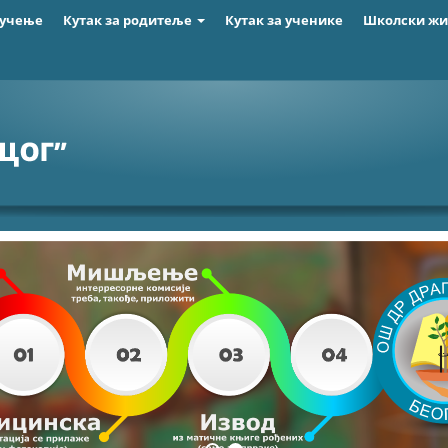
 учење
Кутак за родитеље
Кутак за ученике
Школски ж