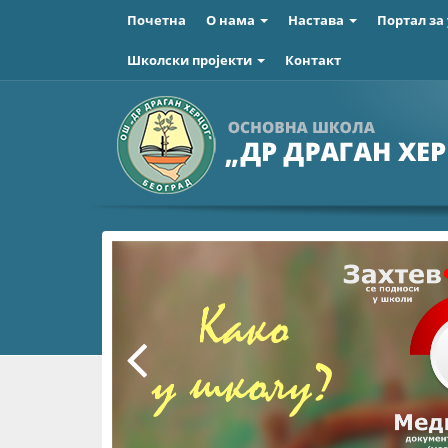
Почетна
О нама
Настава
Портал за
Школски пројекти
Контакт