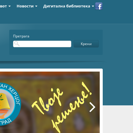
ивот
Новости
Дигитална библиотека
Претрага
Крени