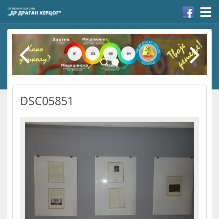
Togg
navi
DSC05851