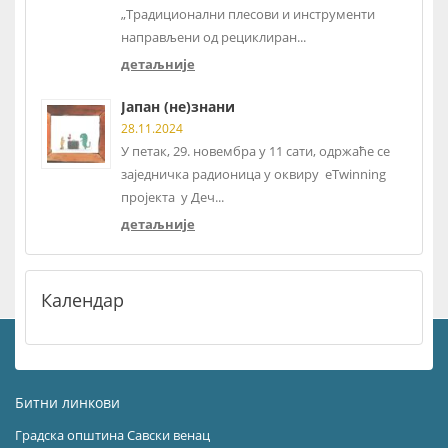
„Традиционални плесови и инструменти
направљени од рециклиран...
детаљније
Јапан (не)знани
28.11.2024
У петак, 29. новембра у 11 сати, одржаће се
заједничка радионица у оквиру eTwinning
пројекта у Деч...
детаљније
Календар
Битни линкови
Градска општина Савски венац