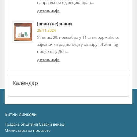
направљени од рециклиран...
детаљније
Јапан (не)знани
28.11.2024
У петак, 29. новембра у 11 сати, одржаће се
заједничка радионица у оквиру eTwinning
пројекта у Деч...
детаљније
Календар
Битни линкови
Градска општина Савски венац
Министарство просвете