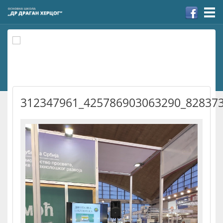
Togg
navi
312347961_425786903063290_82837