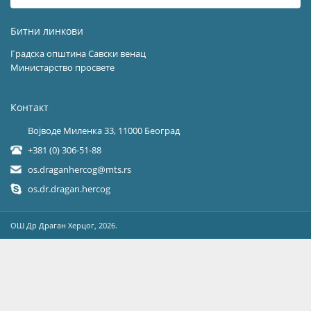
Битни линкови
Градска општина Савски венац
Министарство просвете
Контакт
Војводе Миленка 33, 11000 Београд
+381 (0) 306-51-88
os.draganhercog@mts.rs
os.dr.dragan.hercog
OШ Др Драган Херцог, 2026.