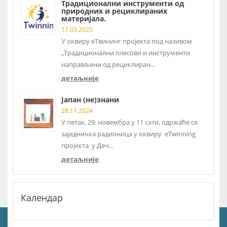
Традиционални инструменти од
природних и рециклираних
материјала.
17.03.2025
У оквиру еТвининг пројекта под називом
„Традиционални плесови и инструменти
направљени од рециклиран...
детаљније
Јапан (не)знани
28.11.2024
У петак, 29. новембра у 11 сати, одржаће се
заједничка радионица у оквиру eTwinning
пројекта у Деч...
детаљније
Календар