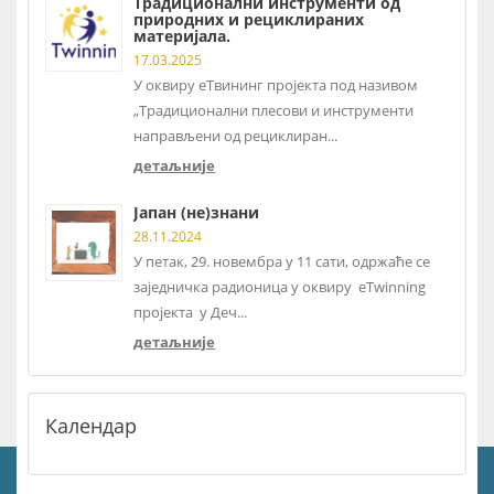
Традиционални инструменти од
природних и рециклираних
материјала.
17.03.2025
У оквиру еТвининг пројекта под називом
„Традиционални плесови и инструменти
направљени од рециклиран...
детаљније
Јапан (не)знани
28.11.2024
У петак, 29. новембра у 11 сати, одржаће се
заједничка радионица у оквиру eTwinning
пројекта у Деч...
детаљније
Календар