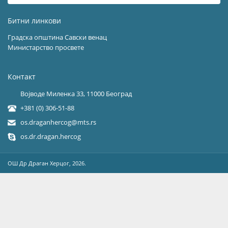
Битни линкови
Градска општина Савски венац
Министарство просвете
Контакт
Војводе Миленка 33, 11000 Београд
+381 (0) 306-51-88
os.draganhercog@mts.rs
os.dr.dragan.hercog
OШ Др Драган Херцог, 2026.