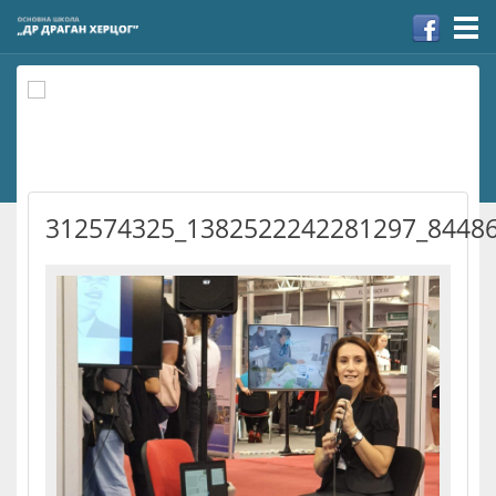
Togg
navi
312574325_1382522242281297_8448