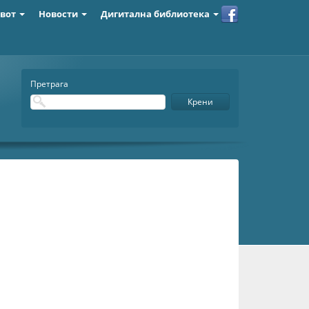
ивот
Новости
Дигитална библиотека
Претрага
Крени