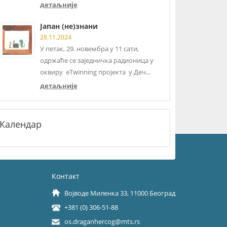
детаљније
Јапан (не)знани
28.11.2024
У петак, 29. новембра у 11 сати,
одржаће се заједничка радионица у
оквиру eTwinning пројекта у Деч...
детаљније
Календар
Контакт
Војводе Миленка 33, 11000 Београд
+381 (0) 306-51-88
os.draganhercog@mts.rs