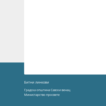
Битни линкови
Градска општина Савски венац
Министарство просвете