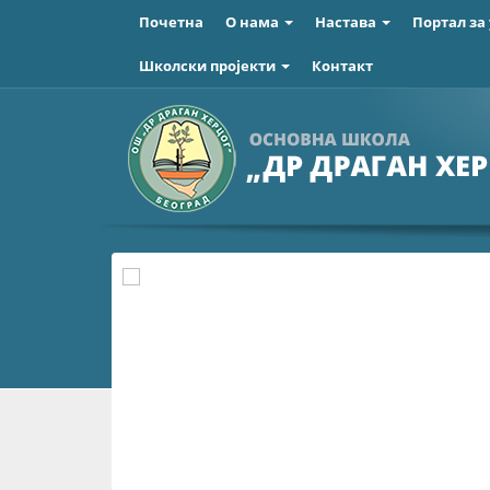
Почетна
О нама
Настава
Портал за
Школски пројекти
Контакт