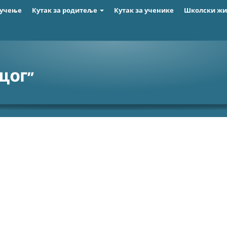
 учење
Кутак за родитеље
Кутак за ученике
Школски ж