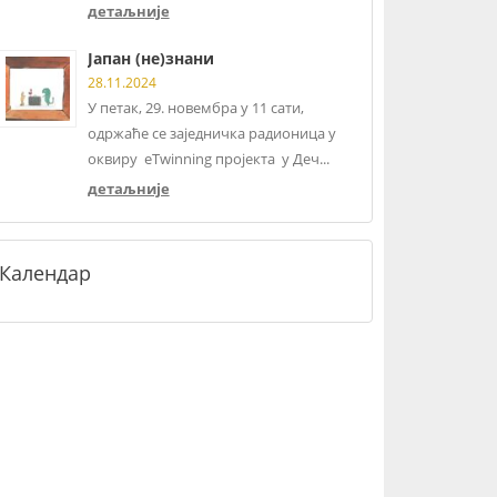
детаљније
Јапан (не)знани
28.11.2024
У петак, 29. новембра у 11 сати,
одржаће се заједничка радионица у
оквиру eTwinning пројекта у Деч...
детаљније
Календар