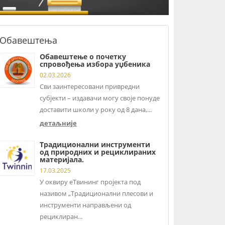
Обавештења
Обавештење о почетку
спровођења избора уџбеника
02.03.2026
Сви заинтересовани привредни
субјекти – издавачи могу своје понуде
доставити школи у року од 8 дана,...
детаљније
Традиционални инструменти
од природних и рециклираних
материјала.
17.03.2025
У оквиру еТвининг пројекта под
називом „Традиционални плесови и
инструменти направљени од
рециклиран...