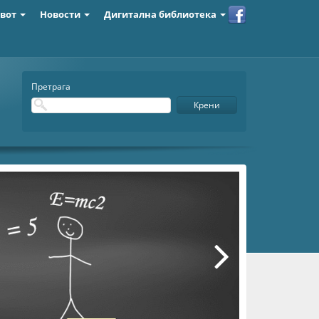
ивот
Новости
Дигитална библиотека
Претрага
Крени