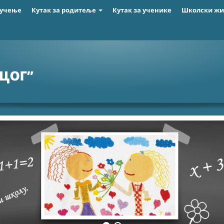
 учење
Кутак за родитеље
Кутак за ученике
Школски ж