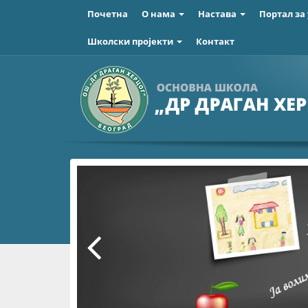
Почетна
О нама
Настава
Портал за
Школски пројекти
Контакт