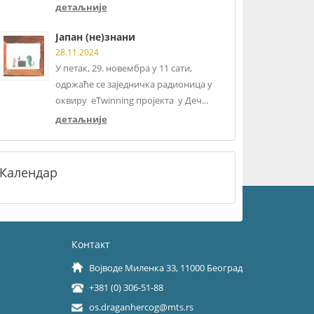
детаљније
Јапан (не)знани
28.11.2024
У петак, 29. новембра у 11 сати,
одржаће се заједничка радионица у
оквиру eTwinning пројекта у Деч...
детаљније
Календар
Контакт
Војводе Миленка 33, 11000 Београд
+381 (0) 306-51-88
os.draganhercog@mts.rs