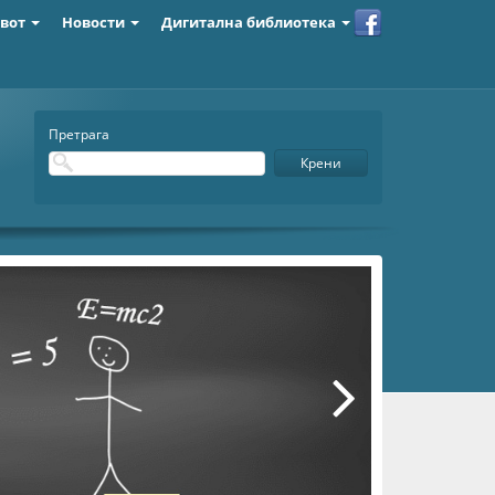
ивот
Новости
Дигитална библиотека
Претрага
Крени