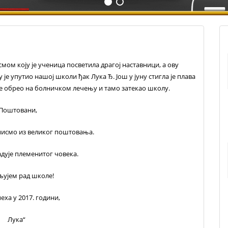
ом коју је ученица посветила драгој наставници, а ову
је упутио нашој школи ђак Лука Ђ. Још у јуну стигла је плава
се обрео на болничком лечењу и тамо затекао школу.
,Поштовани,
писмо из великог поштовања.
дује племенитог човека.
љујем рад школе!
еха у 2017. години,
Лука“