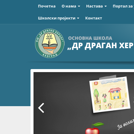
Почетна
О нама
Настава
Портал за
Школски пројекти
Контакт