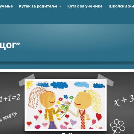
 учење
Кутак за родитеље
Кутак за ученике
Школски ж