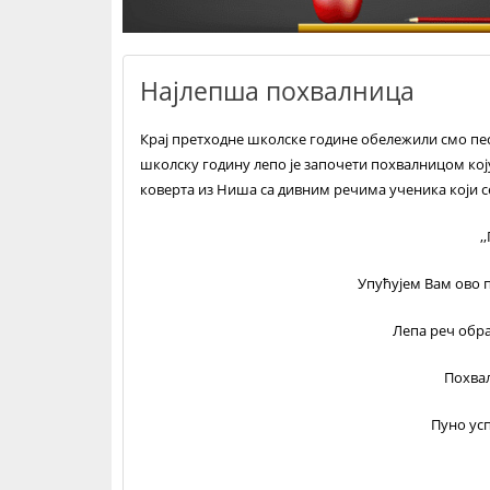
Најлепша похвалница
Крај претходне школске године обележили смо песм
школску годину лепо је започети похвалницом коју 
коверта из Ниша са дивним речима ученика који 
,
Упућујем Вам ово 
Лепа реч обра
Похва
Пуно усп