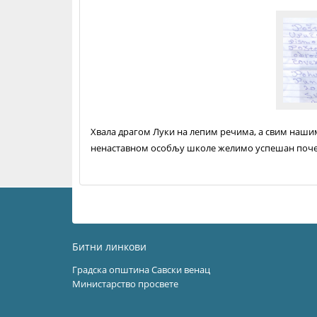
Хвала драгом Луки на лепим речима, а свим наши
ненаставном особљу школе желимо успешан поче
Битни линкови
Градска општина Савски венац
Министарство просвете