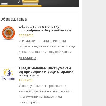
Обавештења
Обавештење о почетку
спровођења избора уџбеника
02.03.2026
Сви заинтересовани привредни
субјекти – издавачи могу своје понуде
доставити школи у року од 8 дана,...
детаљније
Традиционални инструменти
од природних и рециклираних
материјала.
17.03.2025
У оквиру еТвининг пројекта под
називом „Традиционални плесови и
инструменти направљени од
рециклиран...