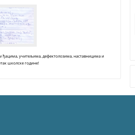
м ђацима, учитељима, дефектолозима, наставницима и
так школске године!