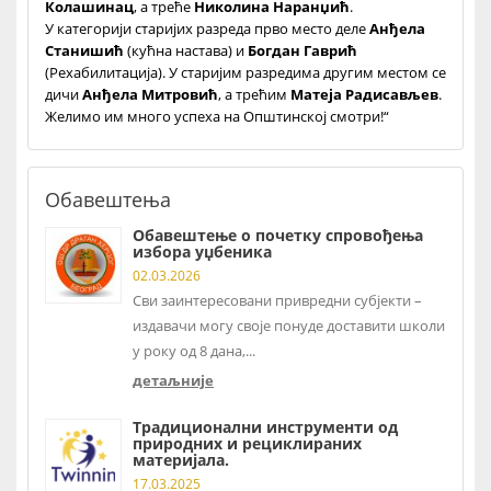
Колашинац
, а треће
Николина Наранџић
.
У категорији старијих разреда прво место деле
Анђела
Станишић
(кућна настава) и
Богдан Гаврић
(Рехабилитација). У старијим разредима другим местом се
дичи
Анђела Митровић
, а трећим
Матеја Радисављев
.
Желимо им много успеха на Општинској смотри!“
Обавештења
Обавештење о почетку спровођења
избора уџбеника
02.03.2026
Сви заинтересовани привредни субјекти –
издавачи могу своје понуде доставити школи
у року од 8 дана,...
детаљније
Традиционални инструменти од
природних и рециклираних
материјала.
17.03.2025