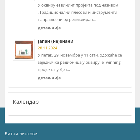
У оквиру еТвининг пројекта под називом
„Традиционални плесови и инструменти
направљени од рециклиран...
детаљније
Јапан (не)знани
28.11.2024
У петак, 29. новембра у 11 сати, одржаће се
заједничка радионица у оквиру eTwinning
пројекта у Деч...
детаљније
Календар
Битни линкови