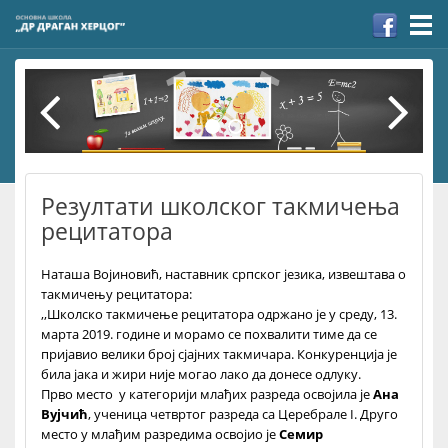
Togg
navi
Резултати школског такмичења
рецитатора
Наташа Војиновић, наставник српског језика, извештава о
такмичењу рецитатора:
,,Школско такмичење рецитатора одржано је у среду, 13.
марта 2019. године и морамо се похвалити тиме да се
пријавио велики број сјајних такмичара. Конкуренција је
била јака и жири није могао лако да донесе одлуку.
Прво место у категорији млађих разреда освојила је
Ана
Вујчић
, ученица четвртог разреда са Церебрале I. Друго
место у млађим разредима освојио је
Семир