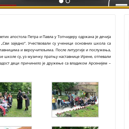
етих апостола Петра и Павла у Топчидеру одржана је дечија
 „Сви заједно“. Учествовали су ученици основних школа са
ставницима и вероучитељима. После литургије и послужења,
е школе су, уз музичку пратњу наставнице Ирене, отпевали
радост деци причинило је дружење са владиком Арсенијем –