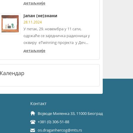
детаљније
Јапан (не)знани
28.11.2024
У петак, 29. новембра у 11 сати,
одржаће се заједничка радионица у
оквиру eTwinning пројекта у Деч...
детаљније
Календар
Контакт
Војводе Миленка 33, 11000 Београд
+381 (0) 306-51-88
os.draganhercog@mts.rs