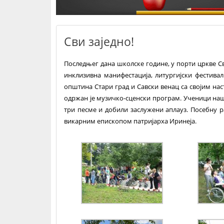
Сви заједно!
Последњег дана школске године, у порти цркве Св
инклизивна манифестација, литургијски фестивал
општина Стари град и Савски венац са својим на
одржан је музичко-сценски програм. Ученици наш
три песме и добили заслужени аплауз. Посебну 
викарним епископом патријарха Иринеја.