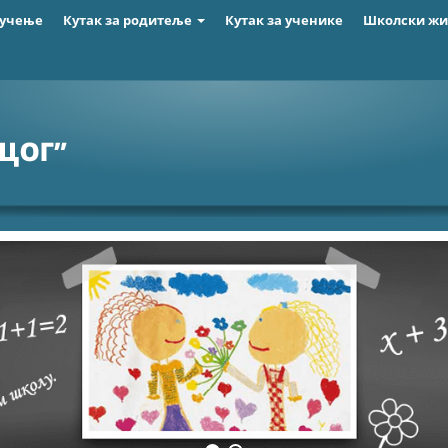
 учење
Кутак за родитеље
Кутак за ученике
Школски ж