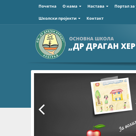
Почетна
О нама
Настава
Портал за
Школски пројекти
Контакт