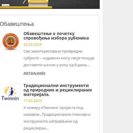
Обавештења
Обавештење о почетку
спровођења избора уџбеника
02.03.2026
Сви заинтересовани привредни
субјекти – издавачи могу своје понуде
доставити школи у року од 8 дана,...
детаљније
Традиционални инструменти
од природних и рециклираних
материјала.
17.03.2025
У оквиру еТвининг пројекта под
називом „Традиционални плесови и
инструменти направљени од
рециклиран...