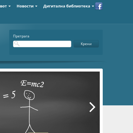
ивот
Новости
Дигитална библиотека
Претрага
Крени